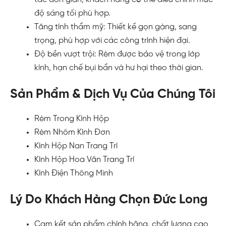
độ sáng tối phù hợp.
Tăng tính thẩm mỹ: Thiết kế gọn gàng, sang
trọng, phù hợp với các công trình hiện đại.
Độ bền vượt trội: Rèm được bảo vệ trong lớp
kính, hạn chế bụi bẩn và hư hại theo thời gian.
Sản Phẩm & Dịch Vụ Của Chúng Tôi
Rèm Trong Kính Hộp
Rèm Nhôm Kính Đơn
Kính Hộp Nan Trang Trí
Kính Hộp Hoa Văn Trang Trí
Kính Điện Thông Minh
Lý Do Khách Hàng Chọn Đức Long
Cam kết sản phẩm chính hãng, chất lượng cao