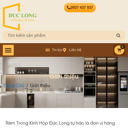
0937 437 937
0
Tin tức
Liên Hệ
Giới thiệu
Trang Chủ
/
Giới thiệu
Rèm Trong Kính Hộp Đức Long tự hào là đơn vị hàng