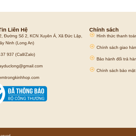
in Liên Hệ
Chính sách
2, Đường Số 2, KCN Xuyên Á, Xã Đức Lập,
Hình thức thanh toá
ây Ninh (Long An)
Chính sách giao hà
37 937 (Call/Zalo)
Bảo hành đổi trả hà
mayduclong@gmail.com
Chính sách bảo mật
emtrongkinhhop.com
served