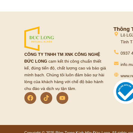
Thông T
Lô LG
Tỉnh T
0937 4
CÔNG TY TNHH TM XNK CÔNG NGHỆ
ĐỨC LONG
cam kết thi công chuẩn thiết
info.
kế, đúng tiến độ, chất lượng cao và báo giá
minh bạch. Chúng tôi luôn đảm bảo sự hài
www.r
lòng của khách hàng với chế độ bảo hành
chu đáo và dịch vụ tận tâm.
Copyright © 2025 Rèm Trong Kính Hộp Đức Long. All rights re