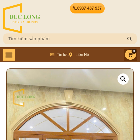
0937 437 937
0
Tin tức
Liên Hệ