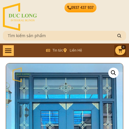
0937 437 937
0
Tin tức
Liên Hệ