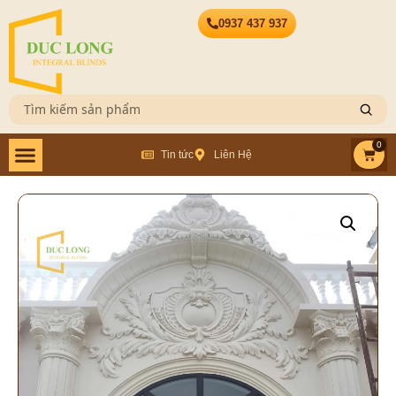
0937 437 937
0
Tin tức
Liên Hệ