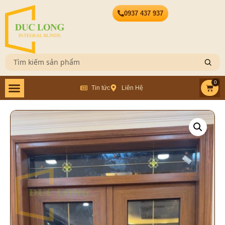
0937 437 937
0
Tin tức
Liên Hệ