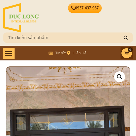
0937 437 937
0
Tin tức
Liên Hệ