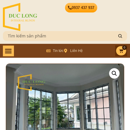
0937 437 937
0
Tin tức
Liên Hệ