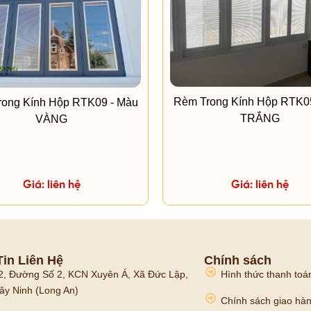
Rèm Trong Kính Hộp RTK0
ong Kính Hộp RTK09 - Màu
TRẮNG
VÀNG
Giá: liên hệ
Giá: liên hệ
in Liên Hệ
Chính sách
2, Đường Số 2, KCN Xuyên Á, Xã Đức Lập,
Hình thức thanh toá
ây Ninh (Long An)
Chính sách giao hà