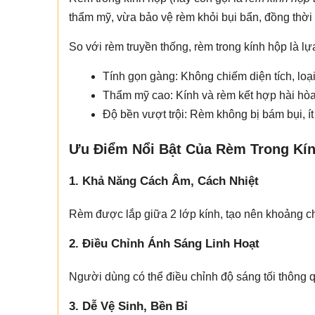
thẩm mỹ, vừa bảo vệ rèm khỏi bụi bẩn, đồng thời
So với rèm truyền thống, rèm trong kính hộp là lự
Tính gọn gàng: Không chiếm diện tích, loạ
Thẩm mỹ cao: Kính và rèm kết hợp hài hòa
Độ bền vượt trội: Rèm không bị bám bụi, í
Ưu Điểm Nổi Bật Của Rèm Trong Kí
1. Khả Năng Cách Âm, Cách Nhiệt
Rèm được lắp giữa 2 lớp kính, tạo nên khoảng ch
2. Điều Chỉnh Ánh Sáng Linh Hoạt
Người dùng có thể điều chỉnh độ sáng tối thông q
3. Dễ Vệ Sinh, Bền Bỉ