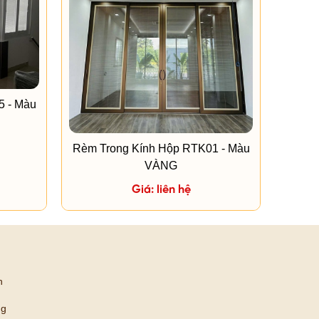
5 - Màu
Rèm Trong Kính Hộp RTK01 - Màu
VÀNG
Giá: liên hệ
n
ng