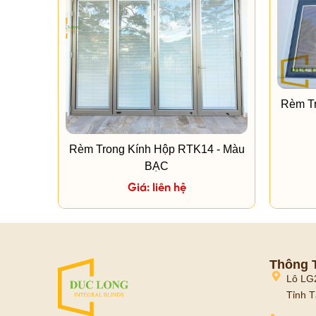
Rèm Tr
Rèm Trong Kính Hộp RTK14 - Màu
BẠC
Giá: liên hệ
Thông T
Lô LG
Tỉnh T