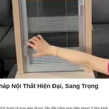
háp Nội Thất Hiện Đại, Sang Trọng
tích hợp
) là loại rèm được lắp đặt nằm gọn bên trong 2 lớp kín