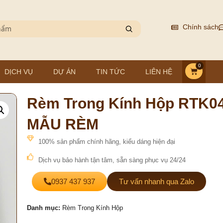
Chính sách
0
DỊCH VỤ
DỰ ÁN
TIN TỨC
LIÊN HỆ
Rèm Trong Kính Hộp RTK04
MẪU RÈM
100% sản phẩm chính hãng, kiểu dáng hiện đại
Dịch vụ bảo hành tận tâm, sẵn sàng phục vụ 24/24
0937 437 937
Tư vấn nhanh qua Zalo
Danh mục:
Rèm Trong Kính Hộp