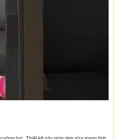
h cường lực. Thiết kế này giúp rèm vừa mang tính