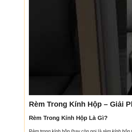
Rèm Trong Kính Hộp – Giải P
Rèm Trong Kính Hộp Là Gì?
Rèm trong kính hộp (hay còn gọi là
rèm kính hộp 