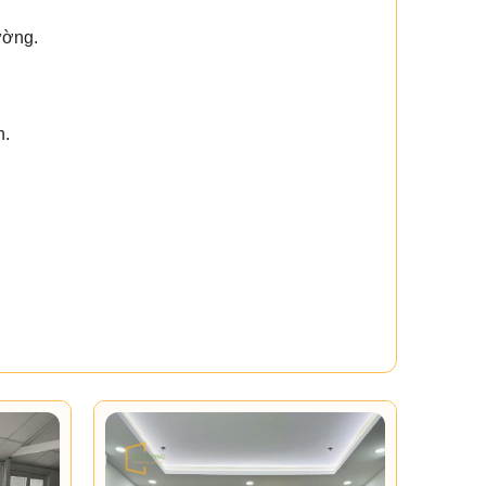
ường.
n.