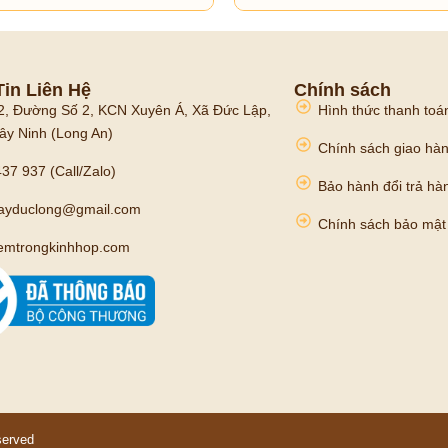
in Liên Hệ
Chính sách
2, Đường Số 2, KCN Xuyên Á, Xã Đức Lập,
Hình thức thanh toá
ây Ninh (Long An)
Chính sách giao hà
37 937 (Call/Zalo)
Bảo hành đổi trả hà
mayduclong@gmail.com
Chính sách bảo mật
emtrongkinhhop.com
served