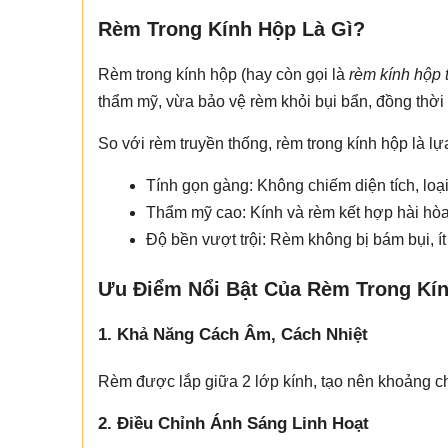
Rèm Trong Kính Hộp Là Gì?
Rèm trong kính hộp (hay còn gọi là
rèm kính hộp 
thẩm mỹ, vừa bảo vệ rèm khỏi bụi bẩn, đồng thời
So với rèm truyền thống, rèm trong kính hộp là lự
Tính gọn gàng: Không chiếm diện tích, loạ
Thẩm mỹ cao: Kính và rèm kết hợp hài hòa
Độ bền vượt trội: Rèm không bị bám bụi, í
Ưu Điểm Nổi Bật Của Rèm Trong Kí
1. Khả Năng Cách Âm, Cách Nhiệt
Rèm được lắp giữa 2 lớp kính, tạo nên khoảng ch
2. Điều Chỉnh Ánh Sáng Linh Hoạt