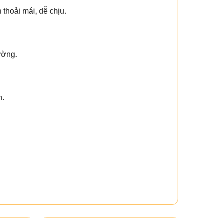
thoải mái, dễ chịu.
ường.
n.