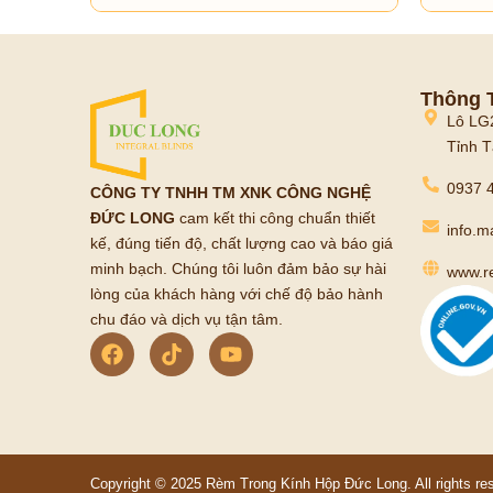
Thông T
Lô LG
Tỉnh T
0937 4
CÔNG TY TNHH TM XNK CÔNG NGHỆ
ĐỨC LONG
cam kết thi công chuẩn thiết
info.
kế, đúng tiến độ, chất lượng cao và báo giá
minh bạch. Chúng tôi luôn đảm bảo sự hài
www.r
lòng của khách hàng với chế độ bảo hành
chu đáo và dịch vụ tận tâm.
Copyright © 2025 Rèm Trong Kính Hộp Đức Long. All rights re