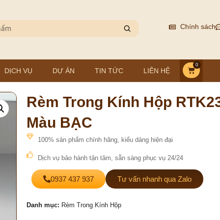
Chính sách
0
DỊCH VỤ
DỰ ÁN
TIN TỨC
LIÊN HỆ
Rèm Trong Kính Hộp RTK23
Màu BẠC
100% sản phẩm chính hãng, kiểu dáng hiện đại
Dịch vụ bảo hành tận tâm, sẵn sàng phục vụ 24/24
0937 437 937
Tư vấn nhanh qua Zalo
Danh mục:
Rèm Trong Kính Hộp