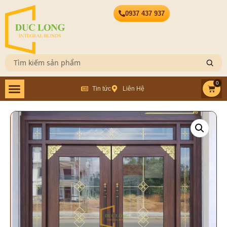
0937 437 937
0
Tin tức
Liên Hệ