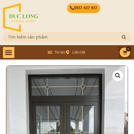
0937 437 937
0
Tin tức
Liên Hệ