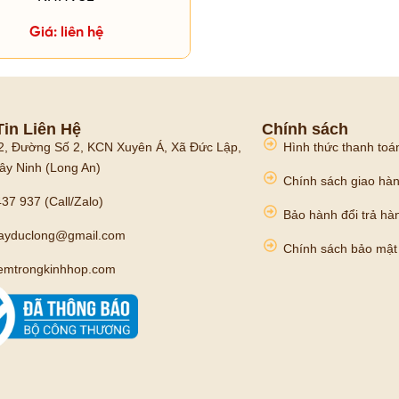
Giá: liên hệ
in Liên Hệ
Chính sách
2, Đường Số 2, KCN Xuyên Á, Xã Đức Lập,
Hình thức thanh toá
ây Ninh (Long An)
Chính sách giao hà
37 937 (Call/Zalo)
Bảo hành đổi trả hà
mayduclong@gmail.com
Chính sách bảo mật
emtrongkinhhop.com