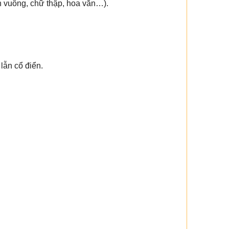
nh vuông, chữ thập, hoa văn…).
lẫn cổ điển.