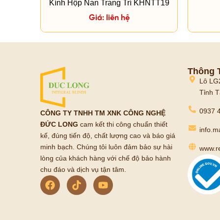
Kính Hộp Nan Trang Trí KHNTT19
Giá: liên hệ
Thông T
Lô LG
Tỉnh T
0937 4
CÔNG TY TNHH TM XNK CÔNG NGHỆ
ĐỨC LONG
cam kết thi công chuẩn thiết
info.
kế, đúng tiến độ, chất lượng cao và báo giá
minh bạch. Chúng tôi luôn đảm bảo sự hài
www.r
lòng của khách hàng với chế độ bảo hành
chu đáo và dịch vụ tận tâm.