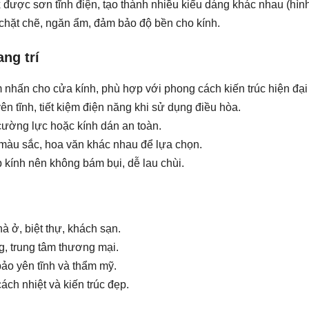
x được sơn tĩnh điện, tạo thành nhiều kiểu dáng khác nhau (hì
 chặt chẽ, ngăn ẩm, đảm bảo độ bền cho kính.
ng trí
 nhấn cho cửa kính, phù hợp với phong cách kiến trúc hiện đại 
ên tĩnh, tiết kiệm điện năng khi sử dụng điều hòa.
 cường lực hoặc kính dán an toàn.
 màu sắc, hoa văn khác nhau để lựa chọn.
p kính nên không bám bụi, dễ lau chùi.
à ở, biệt thự, khách sạn.
, trung tâm thương mại.
ảo yên tĩnh và thẩm mỹ.
ách nhiệt và kiến trúc đẹp.