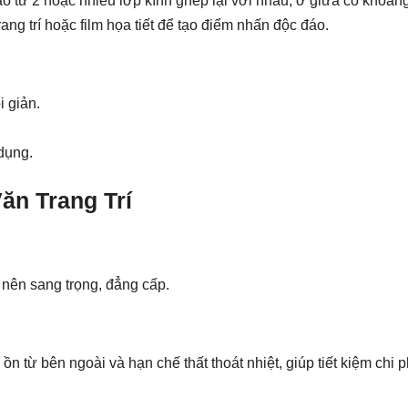
tạo từ 2 hoặc nhiều lớp kính ghép lại với nhau, ở giữa có khoả
ang trí hoặc film họa tiết để tạo điểm nhấn độc đáo.
i giản.
 dụng.
ăn Trang Trí
ở nên sang trọng, đẳng cấp.
ồn từ bên ngoài và hạn chế thất thoát nhiệt, giúp tiết kiệm chi p