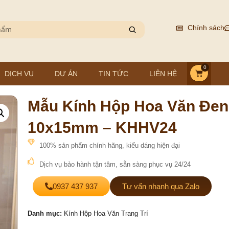
Chính sách
0
DỊCH VỤ
DỰ ÁN
TIN TỨC
LIÊN HỆ
Mẫu Kính Hộp Hoa Văn Đen
10x15mm – KHHV24
100% sản phẩm chính hãng, kiểu dáng hiện đại
Dịch vụ bảo hành tận tâm, sẵn sàng phục vụ 24/24
0937 437 937
Tư vấn nhanh qua Zalo
Danh mục:
Kính Hộp Hoa Văn Trang Trí