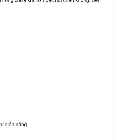
ng trống chứa khí trơ hoặc hút chân không. Bên
hí điện năng.