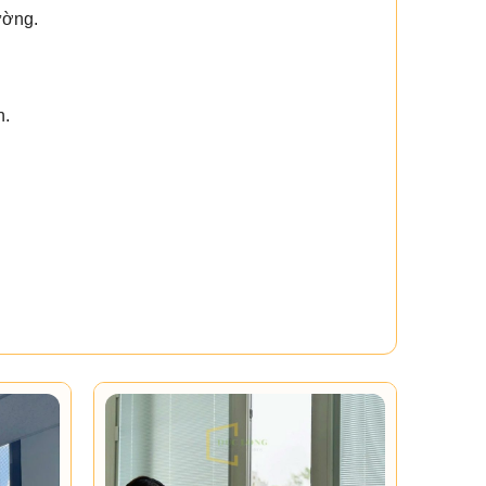
ường.
n.