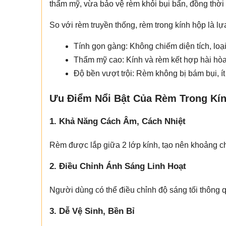
thẩm mỹ, vừa bảo vệ rèm khỏi bụi bẩn, đồng thời
So với rèm truyền thống, rèm trong kính hộp là lự
Tính gọn gàng: Không chiếm diện tích, loạ
Thẩm mỹ cao: Kính và rèm kết hợp hài hòa
Độ bền vượt trội: Rèm không bị bám bụi, í
Ưu Điểm Nổi Bật Của Rèm Trong Kí
1. Khả Năng Cách Âm, Cách Nhiệt
Rèm được lắp giữa 2 lớp kính, tạo nên khoảng ch
2. Điều Chỉnh Ánh Sáng Linh Hoạt
Người dùng có thể điều chỉnh độ sáng tối thông q
3. Dễ Vệ Sinh, Bền Bỉ