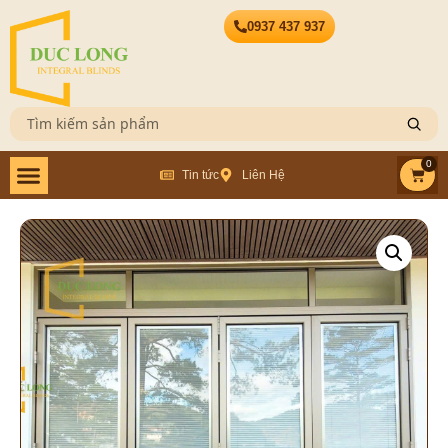
0937 437 937
0
Tin tức
Liên Hệ