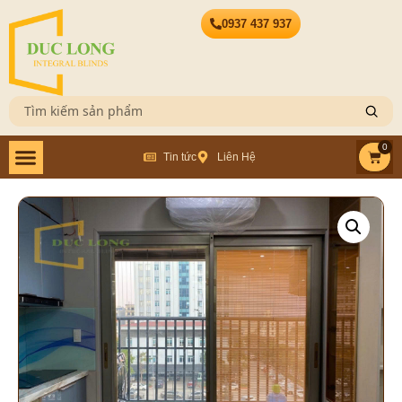
0937 437 937
0
Tin tức
Liên Hệ