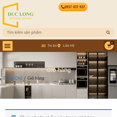
0937 437 937
0
Tin tức
Liên Hệ
Giỏ hàng
Trang Chủ
/
Giỏ hàng